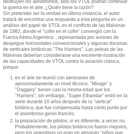
destruyen los aeródromos, solo los VTOL podrán continuar
la guerra en el aire. ¿Quién tiene la razón?
Sin pretender ser la verdad en última instancia, el autor
tratará de encontrar una respuesta a esta pregunta en un
análisis del papel de VTOL en el conflicto de las Malvinas
de 1982, donde el "cofre en el cofre" convergió con la
Fuerza Aérea Argentina. , representada por aviones de
despegue horizontales convencionales y algunas docenas
de verticales británicas "The Harriers". Las peleas de las
Malvinas deberían considerarse una excelente ilustración
de las capacidades de VTOL contra la aviación clásica,
porque:
en el aire se reunió con aeronaves de
aproximadamente un nivel técnico. "Mirage" y
"Daggery" tienen casi la misma edad que los
"Harriers"; sin embargo, "Super Ethandar" entró en la
serie durante 10 años después de la "vertical"
británica, que fue compensada hasta cierto punto por
el asombroso genio francés;
la preparación de pilotos, si es diferente, a veces no.
Probablemente, los pilotos británicos fueron mejores,
pero los argentinos no eran en absoluto "niños que