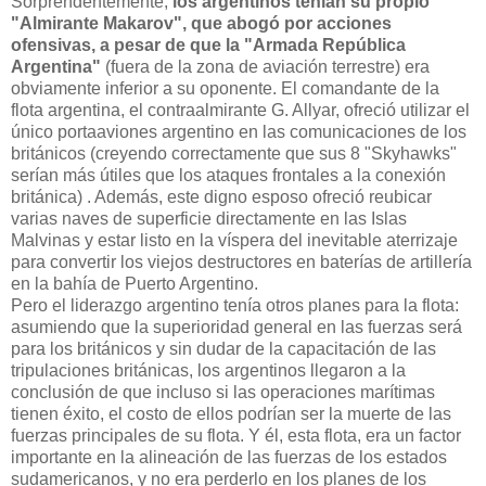
Sorprendentemente,
los argentinos tenían su propio
"Almirante Makarov", que abogó por acciones
ofensivas, a pesar de que la "Armada República
Argentina"
(fuera de la zona de aviación terrestre) era
obviamente inferior a su oponente. El comandante de la
flota argentina, el contraalmirante G. Allyar, ofreció utilizar el
único portaaviones argentino en las comunicaciones de los
británicos (creyendo correctamente que sus 8 "Skyhawks"
serían más útiles que los ataques frontales a la conexión
británica) . Además, este digno esposo ofreció reubicar
varias naves de superficie directamente en las Islas
Malvinas y estar listo en la víspera del inevitable aterrizaje
para convertir los viejos destructores en baterías de artillería
en la bahía de Puerto Argentino.
Pero el liderazgo argentino tenía otros planes para la flota:
asumiendo que la superioridad general en las fuerzas será
para los británicos y sin dudar de la capacitación de las
tripulaciones británicas, los argentinos llegaron a la
conclusión de que incluso si las operaciones marítimas
tienen éxito, el costo de ellos podrían ser la muerte de las
fuerzas principales de su flota. Y él, esta flota, era un factor
importante en la alineación de las fuerzas de los estados
sudamericanos, y no era perderlo en los planes de los