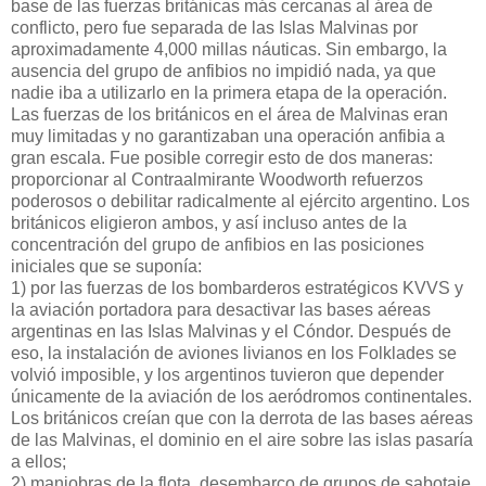
base de las fuerzas británicas más cercanas al área de
conflicto, pero fue separada de las Islas Malvinas por
aproximadamente 4,000 millas náuticas. Sin embargo, la
ausencia del grupo de anfibios no impidió nada, ya que
nadie iba a utilizarlo en la primera etapa de la operación.
Las fuerzas de los británicos en el área de Malvinas eran
muy limitadas y no garantizaban una operación anfibia a
gran escala. Fue posible corregir esto de dos maneras:
proporcionar al Contraalmirante Woodworth refuerzos
poderosos o debilitar radicalmente al ejército argentino. Los
británicos eligieron ambos, y así incluso antes de la
concentración del grupo de anfibios en las posiciones
iniciales que se suponía:
1) por las fuerzas de los bombarderos estratégicos KVVS y
la aviación portadora para desactivar las bases aéreas
argentinas en las Islas Malvinas y el Cóndor. Después de
eso, la instalación de aviones livianos en los Folklades se
volvió imposible, y los argentinos tuvieron que depender
únicamente de la aviación de los aeródromos continentales.
Los británicos creían que con la derrota de las bases aéreas
de las Malvinas, el dominio en el aire sobre las islas pasaría
a ellos;
2) maniobras de la flota, desembarco de grupos de sabotaje