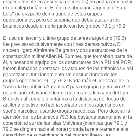
(especialmente en ausencia de misiles) no podría amenazar
el complejo británico. El único submarino argentino "San
Luis" no era parte de ninguno de estos grupos
operacionales, pero se suponía que debía atacar a los
británicos desde el norte junto con los grupos 79.1 y 79.2.
El uso del tercer y último grupo de tareas argentino (79.3)
fue previsto exclusivamente con fines demostrativos. El
crucero ligero Almirante Belgrano y dos destructores de la
construcción militar Allen M. Sumner, que formaban parte de
él, a pesar del equipo de los destructores de la PU del PCR,
fueron llamados a retrasar los ataques de los británicos y así
garantizar el funcionamiento sin obstrucciones de los
grupos operativos 79.1 y 79.2. Nada más el liderazgo de la
"Armada República Argentina" para el grupo operativo 79.3
no anticipó: el avance de un crucero antediluviano del tipo
Brooklyn al complejo británico a la distancia del fuego de
artillería efectivo no habría soñado con los argentinos en
sueño narcótico, usando drogas narcóticas. Pero desviar la
atención de los británicos 79.3 fue bastante bueno: enviar la
conexión al sur de las Islas Malvinas (mientras que 79.1 y
79.2 se dirigían hacia el norte) y dada la relativamente alta
capacidad de supervivencia del crucero ligero, las