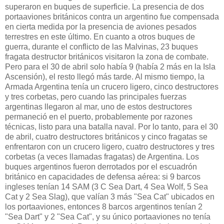
superaron en buques de superficie. La presencia de dos
portaaviones británicos contra un argentino fue compensada
en cierta medida por la presencia de aviones pesados ​​
terrestres en este último. En cuanto a otros buques de
guerra, durante el conflicto de las Malvinas, 23 buques
fragata destructor británicos visitaron la zona de combate.
Pero para el 30 de abril solo había 9 (había 2 más en la Isla
Ascensión), el resto llegó más tarde. Al mismo tiempo, la
Armada Argentina tenía un crucero ligero, cinco destructores
y tres corbetas, pero cuando las principales fuerzas
argentinas llegaron al mar, uno de estos destructores
permaneció en el puerto, probablemente por razones
técnicas, listo para una batalla naval. Por lo tanto, para el 30
de abril, cuatro destructores británicos y cinco fragatas se
enfrentaron con un crucero ligero, cuatro destructores y tres
corbetas (a veces llamadas fragatas) de Argentina. Los
buques argentinos fueron derrotados por el escuadrón
británico en capacidades de defensa aérea: si 9 barcos
ingleses tenían 14 SAM (3 C Sea Dart, 4 Sea Wolf, 5 Sea
Cat y 2 Sea Slag), que valían 3 más "Sea Cat" ubicados en
los portaaviones, entonces 8 barcos argentinos tenían 2
"Sea Dart" y 2 "Sea Cat", y su único portaaviones no tenía