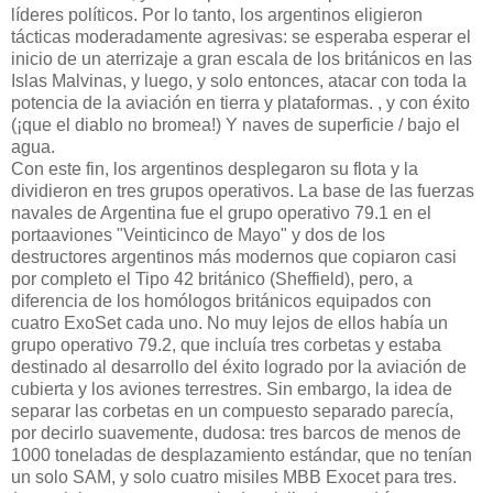
líderes políticos. Por lo tanto, los argentinos eligieron
tácticas moderadamente agresivas: se esperaba esperar el
inicio de un aterrizaje a gran escala de los británicos en las
Islas Malvinas, y luego, y solo entonces, atacar con toda la
potencia de la aviación en tierra y plataformas. , y con éxito
(¡que el diablo no bromea!) Y naves de superficie / bajo el
agua.
Con este fin, los argentinos desplegaron su flota y la
dividieron en tres grupos operativos. La base de las fuerzas
navales de Argentina fue el grupo operativo 79.1 en el
portaaviones "Veinticinco de Mayo" y dos de los
destructores argentinos más modernos que copiaron casi
por completo el Tipo 42 británico (Sheffield), pero, a
diferencia de los homólogos británicos equipados con
cuatro ExoSet cada uno. No muy lejos de ellos había un
grupo operativo 79.2, que incluía tres corbetas y estaba
destinado al desarrollo del éxito logrado por la aviación de
cubierta y los aviones terrestres. Sin embargo, la idea de
separar las corbetas en un compuesto separado parecía,
por decirlo suavemente, dudosa: tres barcos de menos de
1000 toneladas de desplazamiento estándar, que no tenían
un solo SAM, y solo cuatro misiles MBB Exocet para tres.