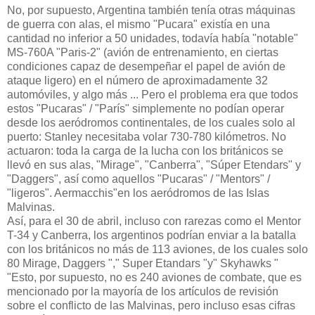
No, por supuesto, Argentina también tenía otras máquinas
de guerra con alas, el mismo "Pucara" existía en una
cantidad no inferior a 50 unidades, todavía había "notable"
MS-760A "Paris-2" (avión de entrenamiento, en ciertas
condiciones capaz de desempeñar el papel de avión de
ataque ligero) en el número de aproximadamente 32
automóviles, y algo más ... Pero el problema era que todos
estos "Pucaras" / "París" simplemente no podían operar
desde los aeródromos continentales, de los cuales solo al
puerto: Stanley necesitaba volar 730-780 kilómetros. No
actuaron: toda la carga de la lucha con los británicos se
llevó en sus alas, "Mirage", "Canberra", "Súper Etendars" y
"Daggers", así como aquellos "Pucaras" / "Mentors" /
"ligeros". Aermacchis"en los aeródromos de las Islas
Malvinas.
Así, para el 30 de abril, incluso con rarezas como el Mentor
T-34 y Canberra, los argentinos podrían enviar a la batalla
con los británicos no más de 113 aviones, de los cuales solo
80 Mirage, Daggers "," Super Etandars "y" Skyhawks "
"Esto, por supuesto, no es 240 aviones de combate, que es
mencionado por la mayoría de los artículos de revisión
sobre el conflicto de las Malvinas, pero incluso esas cifras