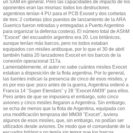
un SAM en general. Pero las capacidades de impacto de los
oponentes eran las mismas: todos los destructores
argentinos tenían 4 PU para el PCB Exoset y dos corbetas
de tres: 2 corbetas (dos puestos de lanzamiento de la ARA
Guerrico fueron retiradas y entregadas a Puerto Argentino
para organizar la defensa costera). El número total de AShM
"Exocet" del escuadrón argentino era 20. Los británicos,
aunque tenían más barcos, pero no todos estaban
equipados con misiles antibuque, por lo que el 30 de abril
también había 20 lanzadores Exocet en los barcos de la
conexión operacional 317a.
Lamentablemente, el autor no sabe cuántos misiles Exocet
estaban a disposición de la flota argentina. Por lo general,
las fuentes indican la presencia de cinco de esos misiles, y
es por eso que: poco antes de la guerra, Argentina ordenó a
Francia 14 "Super Etendars" y 28 "Exocet AM39" para ellos.
Pero antes de que se impusiera el embargo, solo cinco
aviones y cinco misiles llegaron a Argentina. Sin embargo,
se echa de menos que la flota de Argentina, equipada con
una modificación temprana del MM38 "Exocet", tuviera
algunos de esos misiles, que, sin embargo, no podían ser
utilizados desde aviones. De modo que el comandante de la
escuadra británica no temía sin temor que los barcos