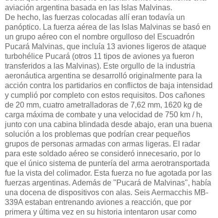
aviación argentina basada en las Islas Malvinas.
De hecho, las fuerzas colocadas allí eran todavía un
panóptico. La fuerza aérea de las Islas Malvinas se basó en
un grupo aéreo con el nombre orgulloso del Escuadrón
Pucará Malvinas, que incluía 13 aviones ligeros de ataque
turbohélice Pucará (otros 11 tipos de aviones ya fueron
transferidos a las Malvinas). Este orgullo de la industria
aeronáutica argentina se desarrolló originalmente para la
acción contra los partidarios en conflictos de baja intensidad
y cumplió por completo con estos requisitos. Dos cañones
de 20 mm, cuatro ametralladoras de 7,62 mm, 1620 kg de
carga máxima de combate y una velocidad de 750 km / h,
junto con una cabina blindada desde abajo, eran una buena
solución a los problemas que podrían crear pequeños
grupos de personas armadas con armas ligeras. El radar
para este soldado aéreo se consideró innecesario, por lo
que el único sistema de puntería del arma aerotransportada
fue la vista del colimador. Esta fuerza no fue agotada por las
fuerzas argentinas. Además de "Pucará de Malvinas", había
una docena de dispositivos con alas. Seis Aermacchis MB-
339A estaban entrenando aviones a reacción, que por
primera y última vez en su historia intentaron usar como