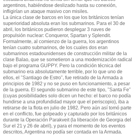
argentinos, habiéndose deslizado hasta su conexión,
infligirían un ataque masivo con misiles.
La única clase de barcos en los que los británicos tenían
superioridad absoluta eran los submarinos. Para el 30 de
abril, los británicos pudieron desplegar 3 naves de
propulsión nuclear: Conqueror, Spartan y Splendit.
Formalmente, al comienzo de la guerra, los argentinos
tenían cuatro submarinos, de los cuales dos eran
submarinos estadounidenses de construcción militar de la
clase Balao, que se sometieron a una modernización radical
bajo el programa GUPPY. Pero la condición técnica del
submarino era absolutamente terrible, por lo que uno de
ellos, el "Santiago de Estro", fue retirado de la Armada a
principios de 1982 y no se puso en funcionamiento, a pesar
de la guerra. El segundo submarino de este tipo, "Santa Fe"
(cuyas posibilidades solo dicen un hecho: el barco no podía
hundirse a una profundidad mayor que el periscopio), iba a
retirarse de la flota en julio de 1982. Pero aún así tomó parte
en el conflicto, fue golpeado y capturado por los británicos
durante la Operación Parakveit (la liberación de Georgia del
Sur el 21 y 26 de abril), y para el momento de los eventos
descritos, Argentina no podía ser contada en la Armada.