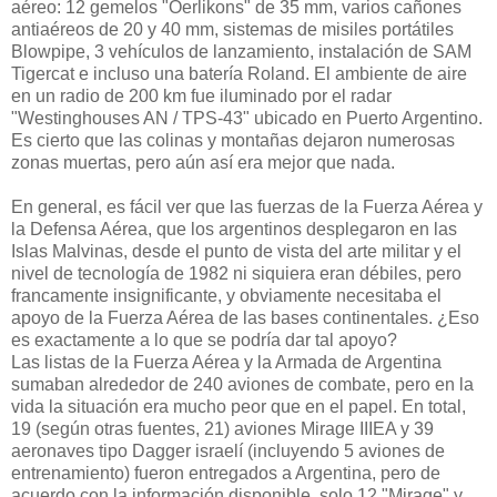
aéreo: 12 gemelos "Oerlikons" de 35 mm, varios cañones
antiaéreos de 20 y 40 mm, sistemas de misiles portátiles
Blowpipe, 3 vehículos de lanzamiento, instalación de SAM
Tigercat e incluso una batería Roland. El ambiente de aire
en un radio de 200 km fue iluminado por el radar
"Westinghouses AN / TPS-43" ubicado en Puerto Argentino.
Es cierto que las colinas y montañas dejaron numerosas
zonas muertas, pero aún así era mejor que nada.
En general, es fácil ver que las fuerzas de la Fuerza Aérea y
la Defensa Aérea, que los argentinos desplegaron en las
Islas Malvinas, desde el punto de vista del arte militar y el
nivel de tecnología de 1982 ni siquiera eran débiles, pero
francamente insignificante, y obviamente necesitaba el
apoyo de la Fuerza Aérea de las bases continentales. ¿Eso
es exactamente a lo que se podría dar tal apoyo?
Las listas de la Fuerza Aérea y la Armada de Argentina
sumaban alrededor de 240 aviones de combate, pero en la
vida la situación era mucho peor que en el papel. En total,
19 (según otras fuentes, 21) aviones Mirage IIIEA y 39
aeronaves tipo Dagger israelí (incluyendo 5 aviones de
entrenamiento) fueron entregados a Argentina, pero de
acuerdo con la información disponible, solo 12 "Mirage" y